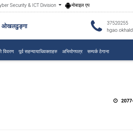
yber Security & ICT Division
मोबाइल एप
37520255
, ओखलढुङ्गा
hgao.okhal
ो विवरण
पूर्व सहन्यायाधिवक्ताहरु
अभियोगपत्र
सम्पर्क ठेगाना
2077-