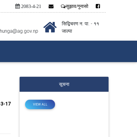
2083-4-21
सुझाव/गुनासो
सिद्बिचरण न‍‍. पा‍‍‌‍. - ११
dhunga@ag.gov.np
जाल्पा
सूचना
3-17
VIEW ALL