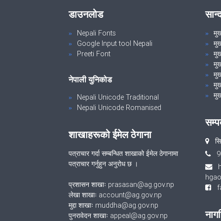
डाउनलोड
सान्
Nepali Fonts
मु
Google Input tool Nepali
मु
Preeti Font
मुख
मु
मुख
नेपाली युनिकोड
मुख
मुख
Nepali Unicode Traditional
Nepali Unicode Romanised
सम्प
शाखाहरूको ईमेल ठेगाना
सिद
पत्राचार गर्दा सम्बन्धित शाखाको ईमेल ठेगानामा
9
पत्राचार गर्नुहुन अनुरोध छ ।
hgao
प्रशासन शाखाः prasasan@ag.gov.np
fa
लेखा शाखाः account@ag.gov.np
मुद्दा शाखाः muddha@ag.gov.np
नागर
पुनरावेदन शाखाः appeal@ag.gov.np