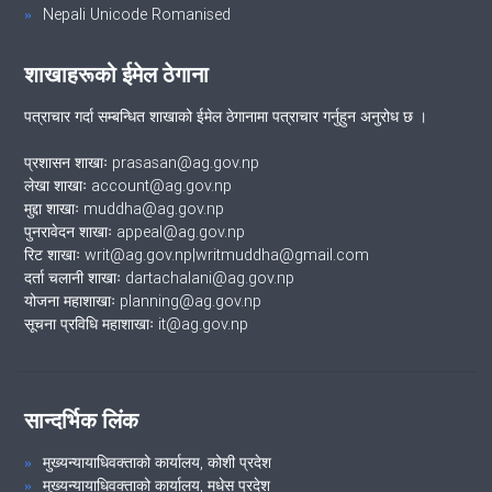
Nepali Unicode Romanised
शाखाहरूको ईमेल ठेगाना
पत्राचार गर्दा सम्बन्धित शाखाको ईमेल ठेगानामा पत्राचार गर्नुहुन अनुरोध छ ।
प्रशासन शाखाः prasasan@ag.gov.np
लेखा शाखाः account@ag.gov.np
मुद्दा शाखाः muddha@ag.gov.np
पुनरावेदन शाखाः appeal@ag.gov.np
रिट शाखाः writ@ag.gov.np|writmuddha@gmail.com
दर्ता चलानी शाखाः dartachalani@ag.gov.np
योजना महाशाखाः planning@ag.gov.np
सूचना प्रविधि महाशाखाः it@ag.gov.np
सान्दर्भिक लिंक
मुख्यन्यायाधिवक्ताको कार्यालय, कोशी प्रदेश
मुख्यन्यायाधिवक्ताको कार्यालय, मधेस प्रदेश