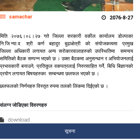
samachar
2076-8-27
मिति २०७६।०८।२७ गते जिल्ला सरकारी वकील कार्यालय डाेल्पाका
नि.जि.न्या.व. श्री कर्ण बहादुर बुढाक्षेत्री काे संयाेजकत्वमा प्रमुख
जिल्ला अधिकारी लगायत अन्य सराेकारवालाहरुकाे उपस्थितिमा समन्वय
समितिकाे बैठक सम्पन्न भएकाे छ । उक्त बैठकमा अनुसन्धान र अभियाेजनलाई
प्रभावकारी बनाउने, प्रतिकुल वकपत्रलाई निरुत्साहित गर्ने, बिधि बिज्ञानकाे
प्रयाेग लगायत बिषयहरुका सम्बन्धमा छलफल भएकाे छ ।
छलफलकाे निर्णयहरु विस्तृत रुपमा तलकाे लि‌ंकमा दिईएकाे छ ।
संलग्न जोडिएका विवरणहरु
download
सूचना