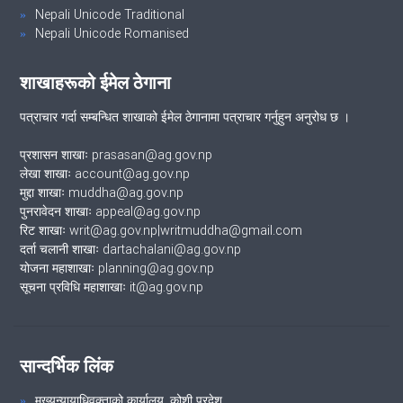
Nepali Unicode Traditional
Nepali Unicode Romanised
शाखाहरूको ईमेल ठेगाना
पत्राचार गर्दा सम्बन्धित शाखाको ईमेल ठेगानामा पत्राचार गर्नुहुन अनुरोध छ ।
प्रशासन शाखाः prasasan@ag.gov.np
लेखा शाखाः account@ag.gov.np
मुद्दा शाखाः muddha@ag.gov.np
पुनरावेदन शाखाः appeal@ag.gov.np
रिट शाखाः writ@ag.gov.np|writmuddha@gmail.com
दर्ता चलानी शाखाः dartachalani@ag.gov.np
योजना महाशाखाः planning@ag.gov.np
सूचना प्रविधि महाशाखाः it@ag.gov.np
सान्दर्भिक लिंक
मुख्यन्यायाधिवक्ताको कार्यालय, कोशी प्रदेश