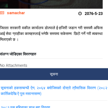
samachar
2076-5-23
जिल्ला सरकारी वकील कार्यालय डाेल्पाले ई-हजिरी जडान गरी समयमै अफिस
आई सेवा ग्राहीका कामहरुलाई भनेकै समयमा सकेसम्म छिटाे गर्ने गरी ब्यबस्था
मिलाएकाे छ ।
संलग्न जोडिएका विवरणहरु
No Attachments
सूचना
सूचनाको हकसम्बन्धी ऐन, २०६४ बमोजिमको दोस्रो त्रैमासिक विवरण (२०८२
कार्तिकदेखि ऐ पुस मसान्तसम्म)
२०८२ पुस महिनाका चालू मुद्दा विवरण