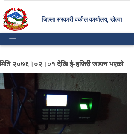
जिल्ला सरकारी वकील कार्यालय, डोल्पा
मिति २०७६।०२।०१ देखि ई-हजिरी जडान भएकाे