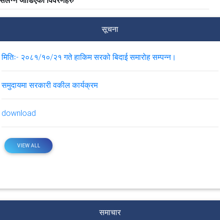
संलग्न जोडिएका विवरणहरु
सूचना
मितिः- २०८१/१०/२१ गते हाकिम सरको बिदाई समारोह सम्पन्न।
समुदायमा सरकारी वकील कार्यक्रम
download
VIEW ALL
समाचार