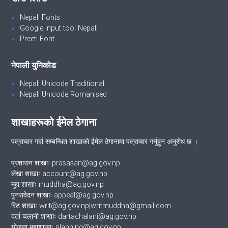
Nepali Fonts
Google Input tool Nepali
Preeti Font
नेपाली युनिकोड
Nepali Unicode Traditional
Nepali Unicode Romanised
शाखाहरूको ईमेल ठेगाना
पत्राचार गर्दा सम्बन्धित शाखाको ईमेल ठेगानामा पत्राचार गर्नुहुन अनुरोध छ ।
प्रशासन शाखाः prasasan@ag.gov.np
लेखा शाखाः account@ag.gov.np
मुद्दा शाखाः muddha@ag.gov.np
पुनरावेदन शाखाः appeal@ag.gov.np
रिट शाखाः writ@ag.gov.np|writmuddha@gmail.com
दर्ता चलानी शाखाः dartachalani@ag.gov.np
योजना महाशाखाः planning@ag.gov.np