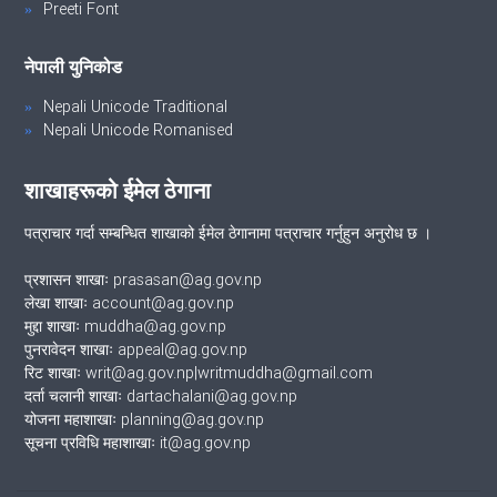
Preeti Font
नेपाली युनिकोड
Nepali Unicode Traditional
Nepali Unicode Romanised
शाखाहरूको ईमेल ठेगाना
पत्राचार गर्दा सम्बन्धित शाखाको ईमेल ठेगानामा पत्राचार गर्नुहुन अनुरोध छ ।
प्रशासन शाखाः prasasan@ag.gov.np
लेखा शाखाः account@ag.gov.np
मुद्दा शाखाः muddha@ag.gov.np
पुनरावेदन शाखाः appeal@ag.gov.np
रिट शाखाः writ@ag.gov.np|writmuddha@gmail.com
दर्ता चलानी शाखाः dartachalani@ag.gov.np
योजना महाशाखाः planning@ag.gov.np
सूचना प्रविधि महाशाखाः it@ag.gov.np