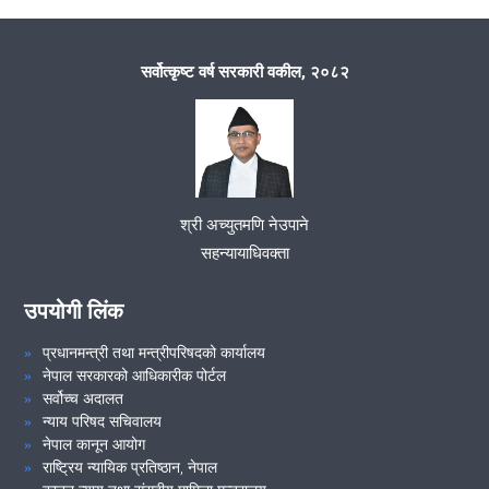
पुस महिनामा सम्पादन गरिएका कार्यहरु सम्बन्धी मासिक प्रतिेवेदन ।
सर्वोत्कृष्ट वर्ष सरकारी वकील, २०८२
मिति २०८२/०९ /०८ गतेका दिन मुलुकी फौजदारी कार्यविधि संहिता, २०७४ को
दफा १९४ बमोजिम गठित केन्द्रीय समन्वय समितिबाट २०७५ /०५/०६ गते निर्णय
भए बमोजिम गठन भएको उच्च समन्वय समिति धनकुटाको बैठक समितिका
संयोजक सहन्यायाधिवक्ता श्री शारदा राउत ज्यूको अध्यक्षतामा बसी बैठक सम्पन्न
गरियो ।
श्री अच्युतमणि नेउपाने
सहन्यायाधिवक्ता
VIEW ALL
उपयोगी लिंक
प्रधानमन्त्री तथा मन्त्रीपरिषदको कार्यालय
नेपाल सरकारको आधिकारीक पोर्टल
सर्वोच्च अदालत
न्याय परिषद सचिवालय
नेपाल कानून आयोग
राष्ट्रिय न्यायिक प्रतिष्ठान, नेपाल