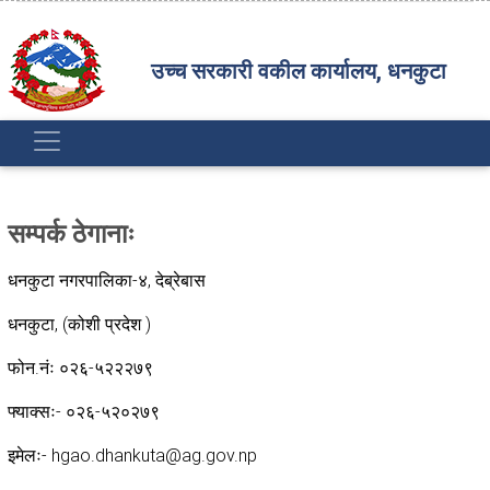
उच्च सरकारी वकील कार्यालय, धनकुटा
सम्पर्क ठेगानाः
धनकुटा नगरपालिका-४, देब्रेबास
धनकुटा, (कोशी प्रदेश )
फोन.नंः ०२६-५२२२७९
फ्याक्सः- ०२६-५२०२७९
इमेलः- hgao.dhankuta@ag.gov.np