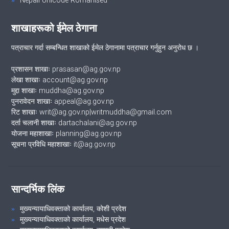
Nepali Unicode Romanised
शाखाहरूको ईमेल ठेगाना
पत्राचार गर्दा सम्बन्धित शाखाको ईमेल ठेगानामा पत्राचार गर्नुहुन अनुरोध छ ।
प्रशासन शाखाः prasasan@ag.gov.np
लेखा शाखाः account@ag.gov.np
मुद्दा शाखाः muddha@ag.gov.np
पुनरावेदन शाखाः appeal@ag.gov.np
रिट शाखाः writ@ag.gov.np|writmuddha@gmail.com
दर्ता चलानी शाखाः dartachalani@ag.gov.np
योजना महाशाखाः planning@ag.gov.np
सूचना प्रविधि महाशाखाः it@ag.gov.np
सान्दर्भिक लिंक
मुख्यन्यायाधिवक्ताको कार्यालय, कोशी प्रदेश
मुख्यन्यायाधिवक्ताको कार्यालय, मधेस प्रदेश