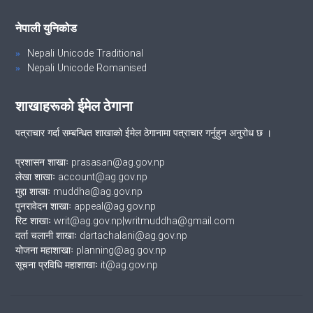
नेपाली युनिकोड
Nepali Unicode Traditional
Nepali Unicode Romanised
शाखाहरूको ईमेल ठेगाना
पत्राचार गर्दा सम्बन्धित शाखाको ईमेल ठेगानामा पत्राचार गर्नुहुन अनुरोध छ ।
प्रशासन शाखाः prasasan@ag.gov.np
लेखा शाखाः account@ag.gov.np
मुद्दा शाखाः muddha@ag.gov.np
पुनरावेदन शाखाः appeal@ag.gov.np
रिट शाखाः writ@ag.gov.np|writmuddha@gmail.com
दर्ता चलानी शाखाः dartachalani@ag.gov.np
योजना महाशाखाः planning@ag.gov.np
सूचना प्रविधि महाशाखाः it@ag.gov.np