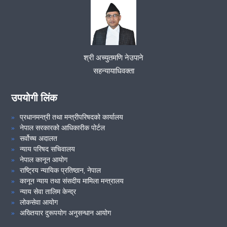
समन्वय समिति बैठक ।
VIEW ALL
समन्वय समिति बैठक ।
श्री अच्युतमणि नेउपाने
समुदायमा सरकारी वकील कार्यक्रम मिति २०७९/१०/०३ मा श्री चन्द्रप्रभा
सहन्यायाधिवक्ता
माध्यमिक विद्यालय, मिझिङ रोल्पामा सम्पन्न ।
उपयोगी लिंक
VIEW ALL
प्रधानमन्त्री तथा मन्त्रीपरिषदको कार्यालय
नेपाल सरकारको आधिकारीक पोर्टल
सर्वोच्च अदालत
न्याय परिषद सचिवालय
नेपाल कानून आयोग
राष्ट्रिय न्यायिक प्रतिष्ठान, नेपाल
कानून न्याय तथा संसदीय मामिला मन्त्रालय
न्याय सेवा तालिम केन्द्र
लोकसेवा आयोग
अख्तियार दुरूपयोग अनुसन्धान आयोग