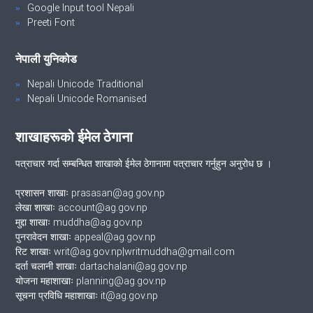
Google Input tool Nepali
Preeti Font
नेपाली युनिकोड
Nepali Unicode Traditional
Nepali Unicode Romanised
शाखाहरूको ईमेल ठेगाना
पत्राचार गर्दा सम्बन्धित शाखाको ईमेल ठेगानामा पत्राचार गर्नुहुन अनुरोध छ ।
प्रशासन शाखाः prasasan@ag.gov.np
लेखा शाखाः account@ag.gov.np
मुद्दा शाखाः muddha@ag.gov.np
पुनरावेदन शाखाः appeal@ag.gov.np
रिट शाखाः writ@ag.gov.np|writmuddha@gmail.com
दर्ता चलानी शाखाः dartachalani@ag.gov.np
योजना महाशाखाः planning@ag.gov.np
सूचना प्रविधि महाशाखाः it@ag.gov.np