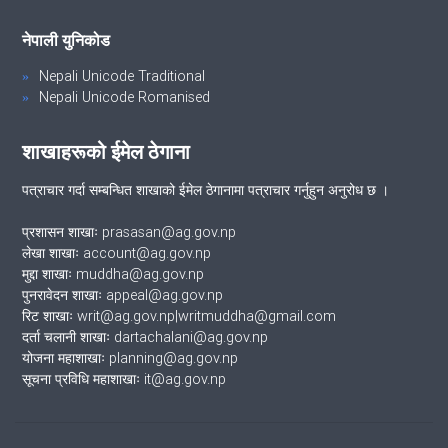
नेपाली युनिकोड
Nepali Unicode Traditional
Nepali Unicode Romanised
शाखाहरूको ईमेल ठेगाना
पत्राचार गर्दा सम्बन्धित शाखाको ईमेल ठेगानामा पत्राचार गर्नुहुन अनुरोध छ ।
प्रशासन शाखाः prasasan@ag.gov.np
लेखा शाखाः account@ag.gov.np
मुद्दा शाखाः muddha@ag.gov.np
पुनरावेदन शाखाः appeal@ag.gov.np
रिट शाखाः writ@ag.gov.np|writmuddha@gmail.com
दर्ता चलानी शाखाः dartachalani@ag.gov.np
योजना महाशाखाः planning@ag.gov.np
सूचना प्रविधि महाशाखाः it@ag.gov.np