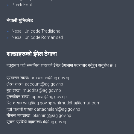
Preeti Font
नेपाली युनिकोड
Nepali Unicode Traditional
Nepali Unicode Romanised
शाखाहरूको ईमेल ठेगाना
पत्राचार गर्दा सम्बन्धित शाखाको ईमेल ठेगानामा पत्राचार गर्नुहुन अनुरोध छ ।
प्रशासन शाखाः prasasan@ag.gov.np
लेखा शाखाः account@ag.gov.np
मुद्दा शाखाः muddha@ag.gov.np
पुनरावेदन शाखाः appeal@ag.gov.np
रिट शाखाः writ@ag.gov.np|writmuddha@gmail.com
दर्ता चलानी शाखाः dartachalani@ag.gov.np
योजना महाशाखाः planning@ag.gov.np
सूचना प्रविधि महाशाखाः it@ag.gov.np