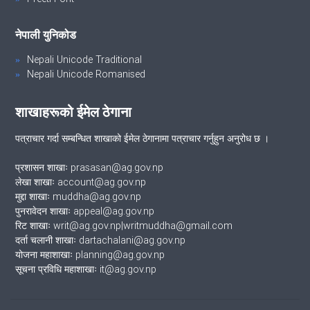
नेपाली युनिकोड
Nepali Unicode Traditional
Nepali Unicode Romanised
शाखाहरूको ईमेल ठेगाना
पत्राचार गर्दा सम्बन्धित शाखाको ईमेल ठेगानामा पत्राचार गर्नुहुन अनुरोध छ ।
प्रशासन शाखाः prasasan@ag.gov.np
लेखा शाखाः account@ag.gov.np
मुद्दा शाखाः muddha@ag.gov.np
पुनरावेदन शाखाः appeal@ag.gov.np
रिट शाखाः writ@ag.gov.np|writmuddha@gmail.com
दर्ता चलानी शाखाः dartachalani@ag.gov.np
योजना महाशाखाः planning@ag.gov.np
सूचना प्रविधि महाशाखाः it@ag.gov.np