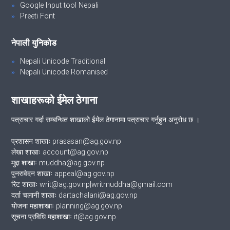
Google Input tool Nepali
Preeti Font
नेपाली युनिकोड
Nepali Unicode Traditional
Nepali Unicode Romanised
शाखाहरूको ईमेल ठेगाना
पत्राचार गर्दा सम्बन्धित शाखाको ईमेल ठेगानामा पत्राचार गर्नुहुन अनुरोध छ ।
प्रशासन शाखाः prasasan@ag.gov.np
लेखा शाखाः account@ag.gov.np
मुद्दा शाखाः muddha@ag.gov.np
पुनरावेदन शाखाः appeal@ag.gov.np
रिट शाखाः writ@ag.gov.np|writmuddha@gmail.com
दर्ता चलानी शाखाः dartachalani@ag.gov.np
योजना महाशाखाः planning@ag.gov.np
सूचना प्रविधि महाशाखाः it@ag.gov.np