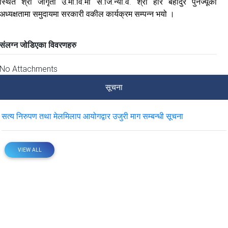
स्थित श्री जागृती उ.मा.वि.मा स.जि.न्या.व. श्री हरि बहादुर पुनज्यूको
अध्यक्षतामा समुदायमा सरकारी वकील कार्यक्रम सम्पन्न भयो ।
संलग्न जोडिएका विवरणहरु
No Attachments
सूचना
सत्य निरुपण तथा मेलमिलाप आयोगद्वार उजुरी माग सम्बन्धी सूचना
VIEW ALL