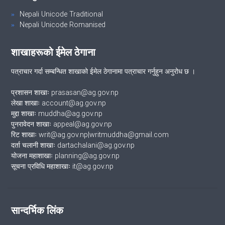
Nepali Unicode Traditional
Nepali Unicode Romanised
शाखाहरूको ईमेल ठेगाना
पत्राचार गर्दा सम्बन्धित शाखाको ईमेल ठेगानामा पत्राचार गर्नुहुन अनुरोध छ ।
प्रशासन शाखाः prasasan@ag.gov.np
लेखा शाखाः account@ag.gov.np
मुद्दा शाखाः muddha@ag.gov.np
पुनरावेदन शाखाः appeal@ag.gov.np
रिट शाखाः writ@ag.gov.np|writmuddha@gmail.com
दर्ता चलानी शाखाः dartachalani@ag.gov.np
योजना महाशाखाः planning@ag.gov.np
सूचना प्रविधि महाशाखाः it@ag.gov.np
सान्दर्भिक लिंक