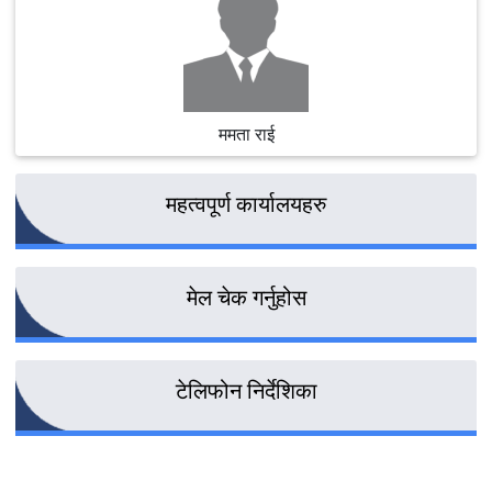
मिति २०७९।१०।१३ गते समुदायमा सरकारी वकील
अन्तरक्रिया कार्यक्रम सम्पन्न ।
जिल्ला सरकारी वकील कार्यालय, ओखलढुंगाको नवनिर्मित
ममता राई
भवन माननीय महान्यायाधिवक्ता श्री खम्मबहादुर
खातीज्यूबाट उदघाटन सम्पन्न ।
महत्वपूर्ण कार्यालयहरु
मिति २०७८।०८।१७ गते समुदायमा सरकारी वकील
अन्तरक्रिया कार्यक्रम सम्पन्न गरियो ।
मेल चेक गर्नुहोस
२०७७/०२/१९ गते समन्वय समितिको बैठक सम्पन्न
टेलिफोन निर्देशिका