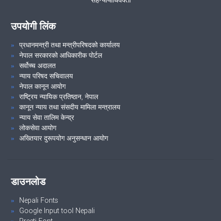
"विदेशी विनिमय अपचलन र हुण्डी सम्बन्धी विषयमा छलफल तथा अन्तरक्रिया गर्ने
कार्यक्रम"
उपयोगी लिंक
यस कार्यालयको आयोजनामा मिति २०७९-०९-०१ गते समुदायमा सरकारी वकील
प्रधानमन्त्री तथा मन्त्रीपरिषदको कार्यालय
अन्तरक्रिया कार्यक्रम अन्तर्गत टंगाल मा.वि. टंगाल, काठमाडौैमा
नेपाल सरकारको आधिकारीक पोर्टल
सहन्यायाधिवक्ता श्री अच्यूतमणि नेउपाने, जिल्ला न्यायाधिवक्ता बासुदेव शर्मा,
सर्वोच्च अदालत
न्याय परिषद सचिवालय
सहायक जिल्ला न्यायाधिवक्ता दिनेश भट्टराई, सहायक जिल्ला न्यायाधिवक्ता सुर
नेपाल कानून आयोग
बहादुर परियार लगायत अन्य कर्मचारीको उपस्थितिमा कार्यक्रम सम्पन्न ।
राष्ट्रिय न्यायिक प्रतिष्ठान, नेपाल
कानून न्याय तथा संसदीय मामिला मन्त्रालय
सरकारी वकील कार्यालयहरुमा कार्यरत सहायक स्तरका कर्मचारीहरुको दुई(२)
न्याय सेवा तालिम केन्द्र
लोकसेवा आयोग
दिवसिय दक्षता अभिवृद्धि सम्बन्धी प्रशिक्षण कार्यक्रम
अख्तियार दुरूपयोग अनुसन्धान आयोग
सम्मान कार्यक्रम
डाउनलोड
VIEW ALL
Nepali Fonts
Google Input tool Nepali