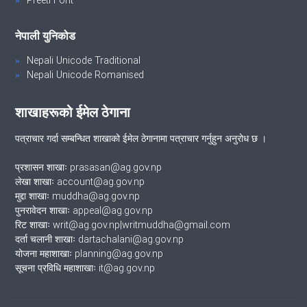
Preeti Font
नेपाली युनिकोड
Nepali Unicode Traditional
Nepali Unicode Romanised
शाखाहरूको ईमेल ठेगाना
पत्राचार गर्दा सम्बन्धित शाखाको ईमेल ठेगानामा पत्राचार गर्नुहुन अनुरोध छ ।
प्रशासन शाखाः prasasan@ag.gov.np
लेखा शाखाः account@ag.gov.np
मुद्दा शाखाः muddha@ag.gov.np
पुनरावेदन शाखाः appeal@ag.gov.np
रिट शाखाः writ@ag.gov.np|writmuddha@gmail.com
दर्ता चलानी शाखाः dartachalani@ag.gov.np
योजना महाशाखाः planning@ag.gov.np
सूचना प्रविधि महाशाखाः it@ag.gov.np