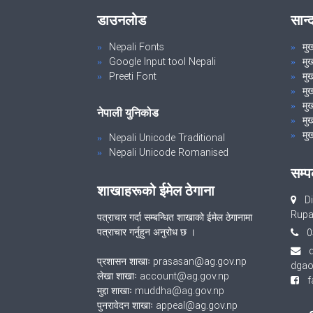
डाउनलोड
सान्
Nepali Fonts
मु
Google Input tool Nepali
मु
Preeti Font
मुख
मु
मुख
नेपाली युनिकोड
मुख
मुख
Nepali Unicode Traditional
Nepali Unicode Romanised
सम्प
शाखाहरूको ईमेल ठेगाना
Di
Rupa
पत्राचार गर्दा सम्बन्धित शाखाको ईमेल ठेगानामा
पत्राचार गर्नुहुन अनुरोध छ ।
0
प्रशासन शाखाः prasasan@ag.gov.np
dgao
लेखा शाखाः account@ag.gov.np
fa
मुद्दा शाखाः muddha@ag.gov.np
पुनरावेदन शाखाः appeal@ag.gov.np