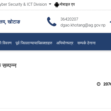
yber Security & ICT Division
मोबाइल एप
36420207
ालय, खोटाङ
dgao.khotang@ag.gov.np
ो विवरण
पूर्व जिल्लान्यायाधिवक्ताहरु
अभियोगपत्र
सम्पर्क ठेगाना
सम्पन्न
2076