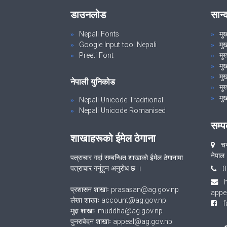
डाउनलोड
सान्
Nepali Fonts
मु
Google Input tool Nepali
मु
Preeti Font
मुख
मु
मुख
नेपाली युनिकोड
मुख
मुख
Nepali Unicode Traditional
Nepali Unicode Romanised
सम्प
शाखाहरूको ईमेल ठेगाना
चन्
नेपाल
पत्राचार गर्दा सम्बन्धित शाखाको ईमेल ठेगानामा
पत्राचार गर्नुहुन अनुरोध छ ।
0
प्रशासन शाखाः prasasan@ag.gov.np
appe
लेखा शाखाः account@ag.gov.np
fa
मुद्दा शाखाः muddha@ag.gov.np
पुनरावेदन शाखाः appeal@ag.gov.np