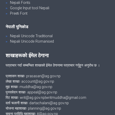
Nepali Fonts
Google Input tool Nepali
Preeti Font
नेपाली युनिकोड
Nepali Unicode Traditional
Nepali Unicode Romanised
शाखाहरूको ईमेल ठेगाना
पत्राचार गर्दा सम्बन्धित शाखाको ईमेल ठेगानामा पत्राचार गर्नुहुन अनुरोध छ ।
प्रशासन शाखाः prasasan@ag.gov.np
लेखा शाखाः account@ag.gov.np
मुद्दा शाखाः muddha@ag.gov.np
पुनरावेदन शाखाः appeal@ag.gov.np
रिट शाखाः writ@ag.gov.np|writmuddha@gmail.com
दर्ता चलानी शाखाः dartachalani@ag.gov.np
योजना महाशाखाः planning@ag.gov.np
सूचना प्रविधि महाशाखाः it@ag.gov.np