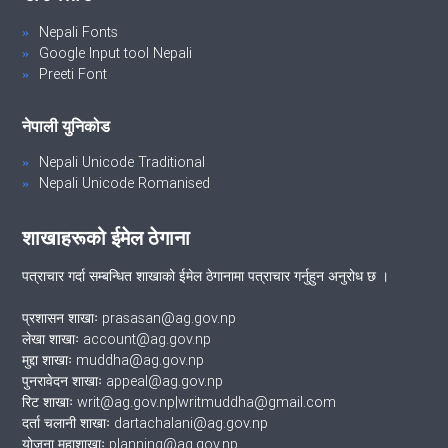
Nepali Fonts
Google Input tool Nepali
Preeti Font
नेपाली युनिकोड
Nepali Unicode Traditional
Nepali Unicode Romanised
शाखाहरूको ईमेल ठेगाना
पत्राचार गर्दा सम्बन्धित शाखाको ईमेल ठेगानामा पत्राचार गर्नुहुन अनुरोध छ ।
प्रशासन शाखाः prasasan@ag.gov.np
लेखा शाखाः account@ag.gov.np
मुद्दा शाखाः muddha@ag.gov.np
पुनरावेदन शाखाः appeal@ag.gov.np
रिट शाखाः writ@ag.gov.np|writmuddha@gmail.com
दर्ता चलानी शाखाः dartachalani@ag.gov.np
योजना महाशाखाः planning@ag.gov.np