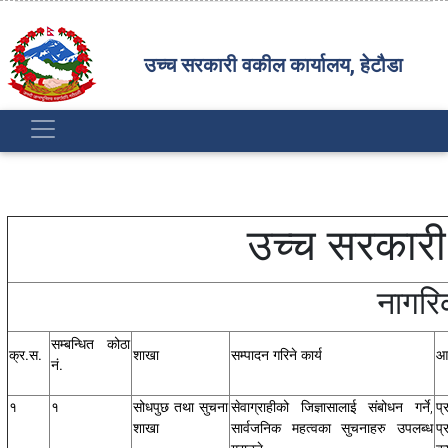
उच्च सरकारी वकील कार्यालय, हेटौडा
उच्च सरकारी वक
नागरिक वडाप
सम्बन्धित कोठा
क्र.स.
शाखा
सम्पादन गरिने कार्य
आ
नं.
१
१
सोधपुछ तथा सुचना
सेवाग्राहीको जिज्ञासालाई संबोधन गर्ने,
प
शाखा
सार्वजनिक महत्वका सुचनाहरु उपलब्ध
प्