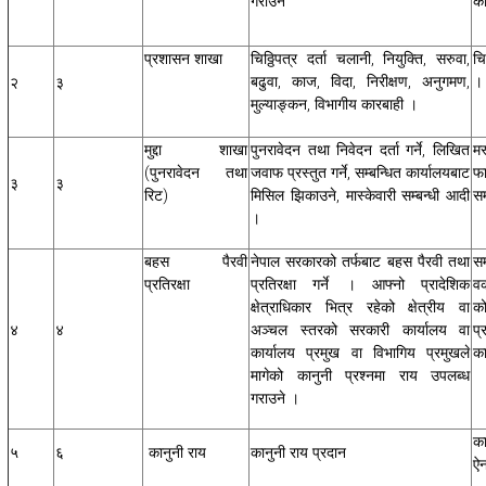
गराउने
क
प्रशासन शाखा
चिठ्ठिपत्र दर्ता चलानी, नियुक्ति, सरुवा,
चि
बढुवा, काज, विदा, निरीक्षण, अनुगमण,
।
२
३
मुल्याङ्कन, विभागीय कारबाही ।
मुद्दा शाखा
पुनरावेदन तथा निवेदन दर्ता गर्ने, लिखित
मस
(पुनरावेदन तथा
जवाफ प्रस्तुत गर्ने, सम्बन्धित कार्यालयबाट
फ
३
३
रिट)
मिसिल झिकाउने, मास्केवारी सम्बन्धी आदी
सम
।
बहस पैरवी
नेपाल सरकारको तर्फबाट बहस पैरवी तथा
सम
प्रतिरक्षा
प्रतिरक्षा गर्ने । आफ्नो प्रादेशिक
वक
क्षेत्राधिकार भित्र रहेको क्षेत्रीय वा
क
४
४
अञ्चल स्तरको सरकारी कार्यालय वा
प्
कार्यालय प्रमुख वा विभागिय प्रमुखले
क
मागेको कानुनी प्रश्नमा राय उपलब्ध
गराउने ।
का
५
६
कानुनी राय
कानुनी राय प्रदान
ऐन