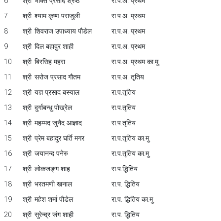
6
श्री
भक्ति प्रसाद श्रेष्ठ
रा.प.अ. प्रथम
7
श्री
श्याम कृष्ण पराजुली
रा.प.अ. प्रथम
8
श्री
शिवराज उपाध्याय पौडेल
रा.प.अ. प्रथम
9
श्री
दिल बहादुर शाही
रा.प.अ. प्रथम
10
श्री
बिरसिह महरा
रा.प.अ. प्रथम का.मु
11
श्री
सरोज प्रसाद गौतम
रा.प.अ. तृतिय
12
श्री
यज्ञ प्रसाद बस्याल
रा.प.तृतिय
13
श्री
दुर्गाबन्धु पोख्रेल
रा.प.तृतिय
14
श्री
महम्मद जुनैद आज्ञाद
रा.प.तृतिय
15
श्री
प्रेम बहादुर घर्ति मगर
रा.प.तृतिय का.मु
16
श्री
जयानन्द पनेरु
रा.प.तृतिय का.मु
17
श्री
लोकजङ्ग शाह
रा.प.द्धितिय
18
श्री
भरतमणी खनाल
रा.प. द्धितिय
19
श्री
महेश शर्मा पौडेल
रा.प. द्धितिय का.मु
20
श्री
सुरेन्द्र जंग शाही
रा.प. द्धितिय